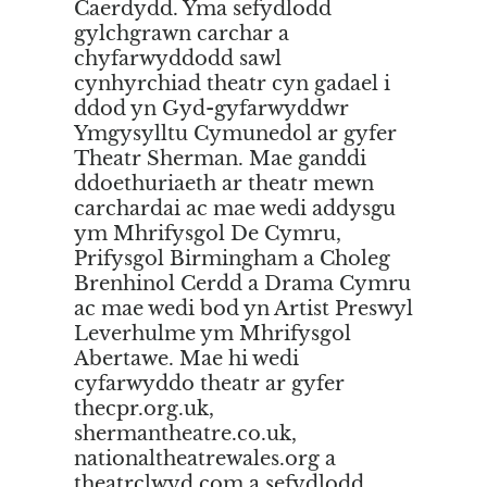
Caerdydd. Yma sefydlodd
gylchgrawn carchar a
chyfarwyddodd sawl
cynhyrchiad theatr cyn gadael i
ddod yn Gyd-gyfarwyddwr
Ymgysylltu Cymunedol ar gyfer
Theatr Sherman. Mae ganddi
ddoethuriaeth ar theatr mewn
carchardai ac mae wedi addysgu
ym Mhrifysgol De Cymru,
Prifysgol Birmingham a Choleg
Brenhinol Cerdd a Drama Cymru
ac mae wedi bod yn Artist Preswyl
Leverhulme ym Mhrifysgol
Abertawe. Mae hi wedi
cyfarwyddo theatr ar gyfer
thecpr.org.uk,
shermantheatre.co.uk,
nationaltheatrewales.org a
theatrclwyd.com a sefydlodd