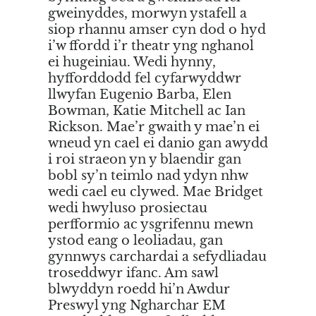
gweinyddes, morwyn ystafell a
siop rhannu amser cyn dod o hyd
i’w ffordd i’r theatr yng nghanol
ei hugeiniau. Wedi hynny,
hyfforddodd fel cyfarwyddwr
llwyfan Eugenio Barba, Elen
Bowman, Katie Mitchell ac Ian
Rickson. Mae’r gwaith y mae’n ei
wneud yn cael ei danio gan awydd
i roi straeon yn y blaendir gan
bobl sy’n teimlo nad ydyn nhw
wedi cael eu clywed. Mae Bridget
wedi hwyluso prosiectau
perfformio ac ysgrifennu mewn
ystod eang o leoliadau, gan
gynnwys carchardai a sefydliadau
troseddwyr ifanc. Am sawl
blwyddyn roedd hi’n Awdur
Preswyl yng Ngharchar EM