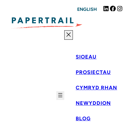
Mynd
Linked
Fac
I
ENGLISH
i'r
cynnwys
SIOEAU
PROSIECTAU
CYMRYD RHAN
NEWYDDION
BLOG