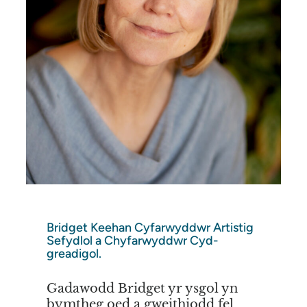
Bridget Keehan Cyfarwyddwr Artistig
Sefydlol a Chyfarwyddwr Cyd-
greadigol.
Gadawodd Bridget yr ysgol yn
bymtheg oed a gweithiodd fel