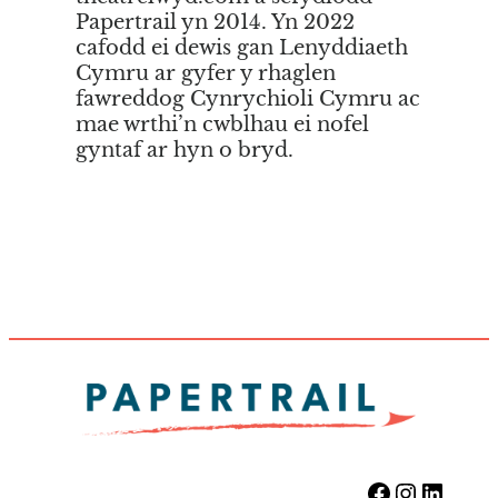
Papertrail yn 2014. Yn 2022
cafodd ei dewis gan Lenyddiaeth
Cymru ar gyfer y rhaglen
fawreddog Cynrychioli Cymru ac
mae wrthi’n cwblhau ei nofel
gyntaf ar hyn o bryd.
Facebook
Instag
Link